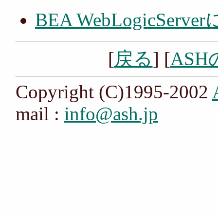
BEA WebLogicServ
[
戻る
] [
AS
Copyright (C)1995-2002
mail :
info@ash.jp