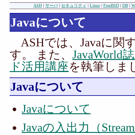
ASH
|
サーバ
|
セキュリティ
|
Linux
|
FreeBSD
|
DB
|
W
Javaについて
ASHでは、Javaに
す。 また、
JavaWor
ド活用講座
を執筆しま
Javaについて
Javaについて
Javaの入出力（Stre