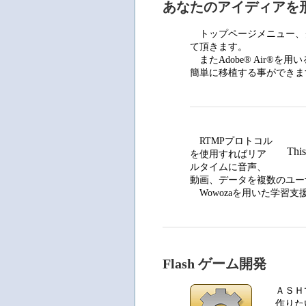
あなたのアイディアを
トップページメニュー、
て頂きます。
またAdobe® Air®を
簡単に移植する事ができま
RTMPプロトコル
This
を使用すればリア
ルタイムに音声、
動画、データを複数のユー
Wowozaを用いた学習支
Flash ゲーム開発
ＡＳＨで
作りたい